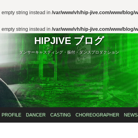
n empty string instead in
/var/www/vh/hip-jive.com/www/blog/w
n empty string instead in
/var/www/vh/hip-jive.com/www/blog/w
HIPJIVE ブログ
ダンサーキャスティング・振付・ダンスプロダクション
PROFILE
DANCER
CASTING
CHOREOGRAPHER
NEWS