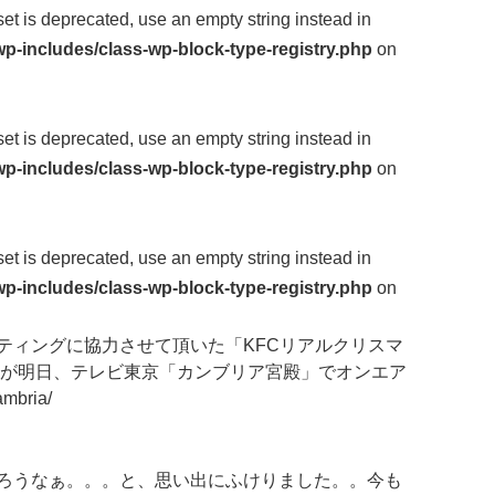
fset is deprecated, use an empty string instead in
p-includes/class-wp-block-type-registry.php
on
fset is deprecated, use an empty string instead in
p-includes/class-wp-block-type-registry.php
on
fset is deprecated, use an empty string instead in
p-includes/class-wp-block-type-registry.php
on
ティングに協力させて頂いた「KFCリアルクリスマ
」が明日、テレビ東京「カンブリア宮殿」でオンエア
mbria/
ろうなぁ。。。と、思い出にふけりました。。今も