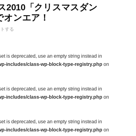
ス2010「クリスマスダン
でオンエア！
ントする
fset is deprecated, use an empty string instead in
p-includes/class-wp-block-type-registry.php
on
fset is deprecated, use an empty string instead in
p-includes/class-wp-block-type-registry.php
on
fset is deprecated, use an empty string instead in
p-includes/class-wp-block-type-registry.php
on