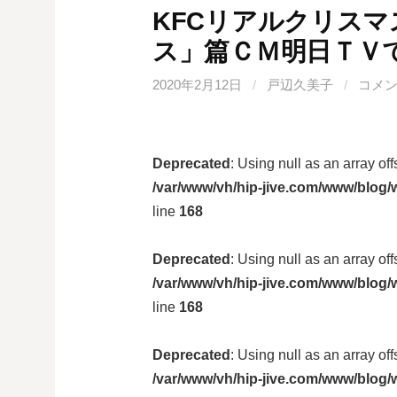
KFCリアルクリスマ
ス」篇ＣＭ明日ＴＶ
2020年2月12日
/
戸辺久美子
/
コメ
Deprecated
: Using null as an array of
/var/www/vh/hip-jive.com/www/blog/w
line
168
Deprecated
: Using null as an array of
/var/www/vh/hip-jive.com/www/blog/w
line
168
Deprecated
: Using null as an array of
/var/www/vh/hip-jive.com/www/blog/w