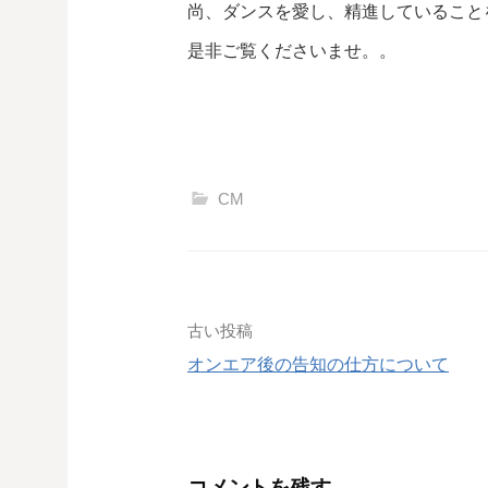
尚、ダンスを愛し、精進していること
是非ご覧くださいませ。。
CM
投
古い投稿
オンエア後の告知の仕方について
稿
ナ
ビ
コメントを残す