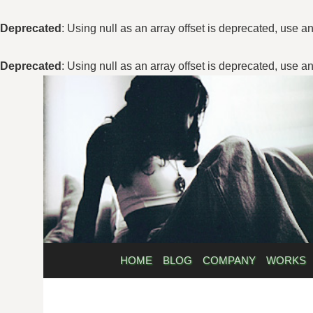
Deprecated
: Using null as an array offset is deprecated, use a
Deprecated
: Using null as an array offset is deprecated, use a
コ
ン
テ
ン
ツ
へ
ス
キ
ッ
プ
HOME
BLOG
COMPANY
WORKS