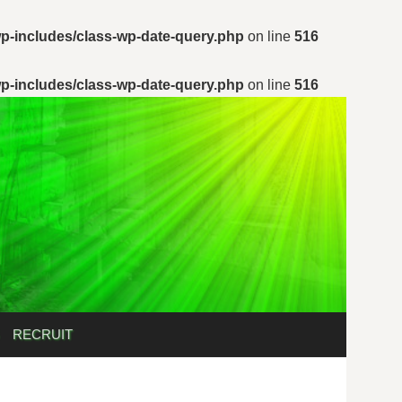
p-includes/class-wp-date-query.php
on line
516
p-includes/class-wp-date-query.php
on line
516
検
RECRUIT
索: