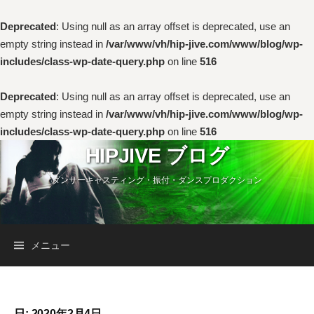
Deprecated
: Using null as an array offset is deprecated, use an
empty string instead in
/var/www/vh/hip-jive.com/www/blog/wp-
includes/class-wp-date-query.php
on line
516
Deprecated
: Using null as an array offset is deprecated, use an
empty string instead in
/var/www/vh/hip-jive.com/www/blog/wp-
includes/class-wp-date-query.php
on line
516
コ
HIPJIVE ブログ
ン
ダンサーキャスティング・振付・ダンスプロダクション
テ
ン
ツ
へ
検
メニュー
ス
キ
索:
ッ
プ
日:
2020年2月4日