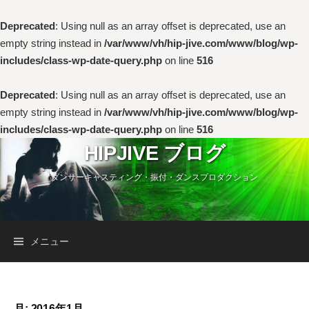
Deprecated
: Using null as an array offset is deprecated, use an
empty string instead in
/var/www/vh/hip-jive.com/www/blog/wp-
includes/class-wp-date-query.php
on line
516
Deprecated
: Using null as an array offset is deprecated, use an
empty string instead in
/var/www/vh/hip-jive.com/www/blog/wp-
includes/class-wp-date-query.php
on line
516
コ
HIPJIVE ブログ
ン
ダンサーキャスティング・振付・ダンスプロダクション
テ
ン
ツ
へ
検
メニュー
ス
キ
索:
ッ
プ
月:
2016年1月