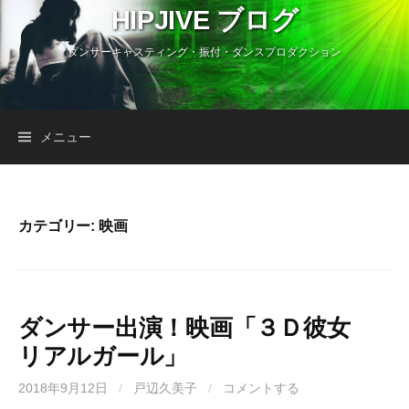
コ
HIPJIVE ブログ
ン
ダンサーキャスティング・振付・ダンスプロダクション
テ
ン
ツ
へ
検
メニュー
ス
キ
索:
ッ
プ
カテゴリー:
映画
ダンサー出演！映画「３Ｄ彼女
リアルガール」
2018年9月12日
/
戸辺久美子
/
コメントする