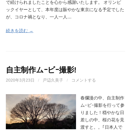
で続けられましたことを心から感謝いたします。 オリンピ
ックイヤーとして、本年度は賑やかな東京になる予定でした
が、コロナ禍となり、一人一人…
続きを読む →
自主制作ムｰビｰ撮影!
2020年3月23日
/
戸辺久美子
/
コメントする
春爛漫の中、自主制作
ムｰビｰ撮影を行って参
りました！穏やかな日
差しの中、桜の花を見
渡すと。。｢日本人で