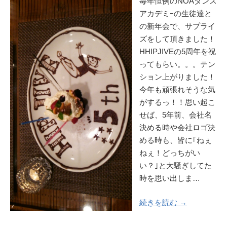
毎年恒例のNOAダンス
アカデミｰの生徒達と
の新年会で、サプライ
ズをして頂きました！
HHIPJIVEの5周年を祝
ってもらい。。。テン
ション上がりました！
今年も頑張れそうな気
がするっ！！思い起こ
せば、5年前、会社名
決める時や会社ロゴ決
める時も、皆に｢ねぇ
ねぇ！どっちがい
い？｣と大騒ぎしてた
時を思い出しま…
続きを読む →