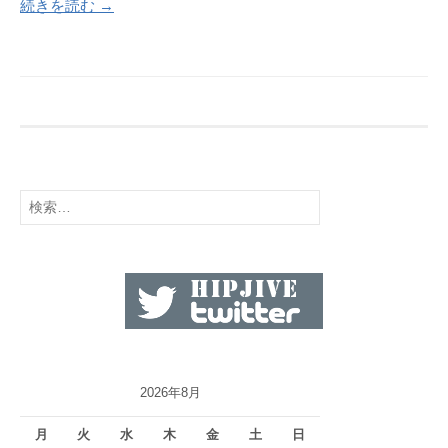
続きを読む →
検
索:
2026年8月
月
火
水
木
金
土
日