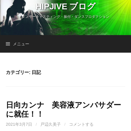
コ
HIPJIVE ブログ
ン
ダンサーキャスティング・振付・ダンスプロダクション
テ
ン
ツ
へ
検
メニュー
ス
キ
索:
ッ
プ
カテゴリー:
日記
日向カンナ 美容液アンバサダー
に就任！！
2021年3月7日
/
戸辺久美子
/
コメントする