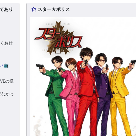
んてあり
スター★ポリス
しくお仕
い
📺⁡⁡⁡⁡
VEの様
来なかっ