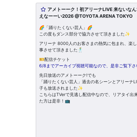
アメトーーク！初アリーナLIVE 来ないな
えなーーい2026 @TOYOTA ARENA TOKYO
🌈「踊りたくない芸人」🌈
この度もダンス部分で協力させて頂きました✨
⁡⁡アリーナ 8000人のお客さまの熱気に包まれ、楽
事させて頂きました🕺
🎫配信チケット⁡
⁡6/8までアーカイブ視聴可能なので、是非ご覧下さ
先日放送のアメトーーク!でも⁡
⁡「踊りたくない芸人」過去の名シーン⁡とアリーナLI
子も放送されました✨
⁡こちらはTVerで見逃し配信中なので、リアタイ出
た方は是非！📺⁡