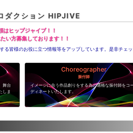
ダクション HIPJIVE
頼はヒップジャイブ！！
れたい方募集しております！！
を愛する皆様のお役に立つ情報等をアップしています。是非チェ
Choreographer
振付師
、舞台
イメージに合う作品創りをする為の適格な振付師をコ
たしま
ディネートいたします。