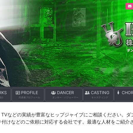
PJIVE (ヒップジャイブ)
RKS
PROFILE
DANCER
CASTING
CHOR
紹介
代表者プロフィール
ダンサー・パフォーマー
キャスティング
、TVなどの実績が豊富なヒップジャイブにご相談ください。ダ
り付けなどのご依頼に対応する会社です。最適な人材をご紹介