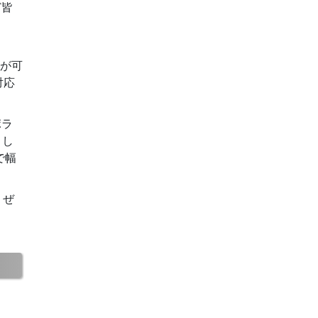
ど皆
事が可
対応
ポラ
とし
で幅
、ぜ