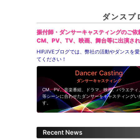
ダンスプロ
振付師・ダンサーキャスティングのご依
CM、PV、TV、映画、舞台等に出演さ
HIPJIVEブログでは、弊社の活動やダンス
てください！
Dancer Casting
ダンサーキャスティング
CM、PV、音楽番組、ドラマ、映画、バラエティ
等シーンに合わせたダンサーをキャスティングい
す。
Recent News