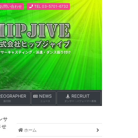
お問い合わせ
TEL 03-5701-6732
EOGRAPHER
NEWS
RECRUIT
振付師
ニュース
ダンサー
・パフォーマー
募集
ンサ
させ
ホーム