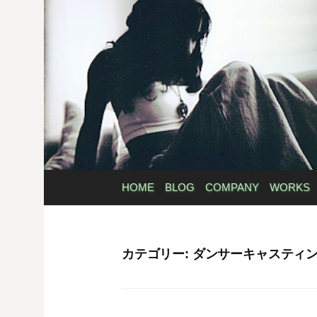
コ
ン
テ
ン
ツ
へ
ス
キ
ッ
プ
HOME
BLOG
COMPANY
WORKS
カテゴリー:
ダンサーキャスティ