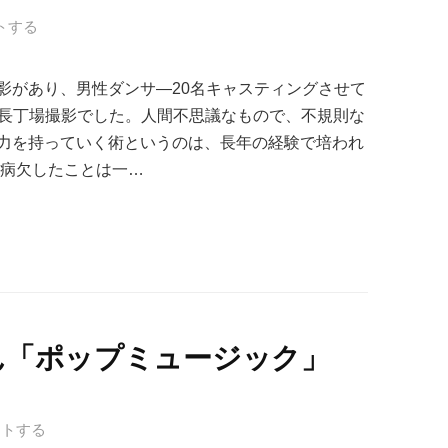
トする
影があり、男性ダンサ―20名キャスティングさせて
での長丁場撮影でした。人間不思議なもので、不規則な
力を持っていく術というのは、長年の経験で培われ
に病欠したことは一…
ん「ポップミュージック」
ントする