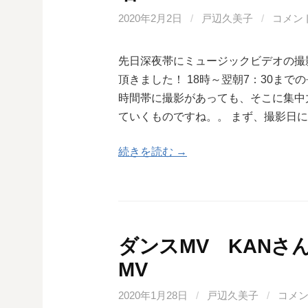
2020年2月2日
/
戸辺久美子
/
コメン
先日深夜帯にミュージックビデオの撮
頂きました！ 18時～翌朝7：30ま
時間帯に撮影があっても、そこに集中
ていくものですね。。 まず、撮影日
続きを読む →
ダンスMV KANさ
MV
2020年1月28日
/
戸辺久美子
/
コメ