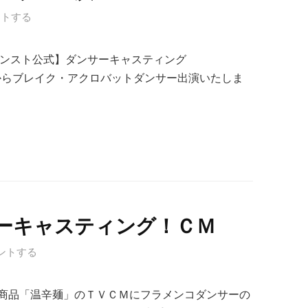
ントする
Boyz【モンスト公式】ダンサーキャスティング
EpYYA 弊社からブレイク・アクロバットダンサー出演いたしま
ーキャスティング！ＣＭ
ントする
商品「温辛麺」のＴＶＣＭにフラメンコダンサーの