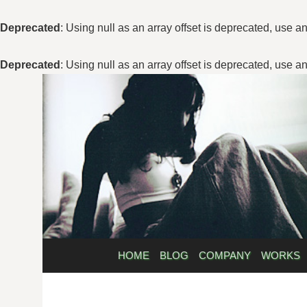
Deprecated
: Using null as an array offset is deprecated, use a
Deprecated
: Using null as an array offset is deprecated, use a
コ
ン
テ
ン
ツ
へ
ス
キ
ッ
プ
HOME
BLOG
COMPANY
WORKS