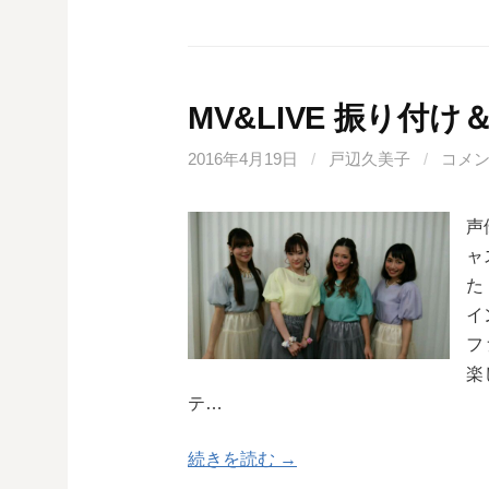
MV&LIVE 振り
2016年4月19日
/
戸辺久美子
/
コメ
声
ャ
た
イ
フ
楽
テ…
続きを読む →