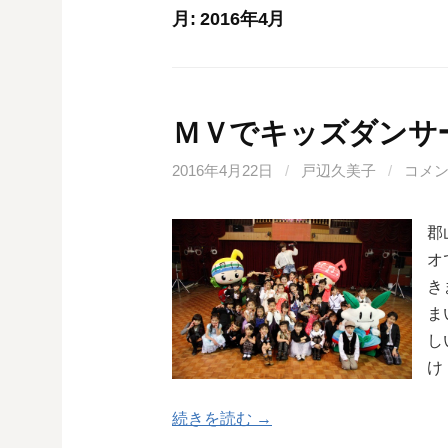
月:
2016年4月
ＭＶでキッズダンサ
2016年4月22日
/
戸辺久美子
/
コメ
郡
オ
き
ま
し
け
続きを読む →