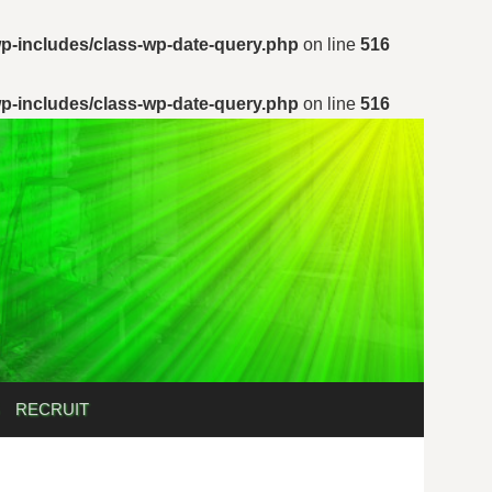
p-includes/class-wp-date-query.php
on line
516
p-includes/class-wp-date-query.php
on line
516
検
RECRUIT
索: