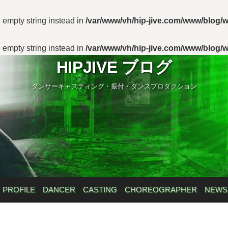
n empty string instead in
/var/www/vh/hip-jive.com/www/blog/w
n empty string instead in
/var/www/vh/hip-jive.com/www/blog/w
HIPJIVE ブログ
ダンサーキャスティング・振付・ダンスプロダクション
PROFILE
DANCER
CASTING
CHOREOGRAPHER
NEWS