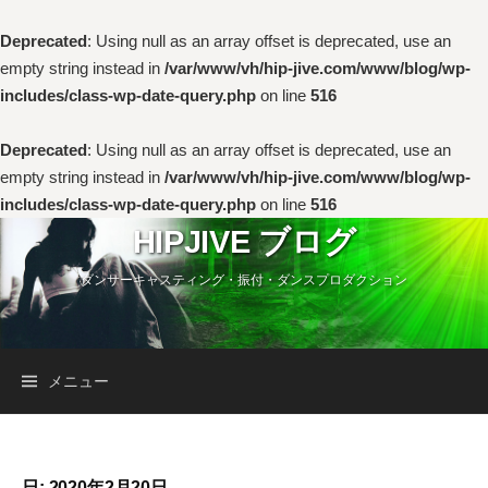
Deprecated
: Using null as an array offset is deprecated, use an
empty string instead in
/var/www/vh/hip-jive.com/www/blog/wp-
includes/class-wp-date-query.php
on line
516
Deprecated
: Using null as an array offset is deprecated, use an
empty string instead in
/var/www/vh/hip-jive.com/www/blog/wp-
includes/class-wp-date-query.php
on line
516
コ
HIPJIVE ブログ
ン
ダンサーキャスティング・振付・ダンスプロダクション
テ
ン
ツ
へ
検
メニュー
ス
キ
索:
ッ
プ
日:
2020年2月20日