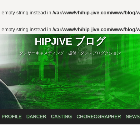
n empty string instead in
/var/www/vh/hip-jive.com/www/blog/w
n empty string instead in
/var/www/vh/hip-jive.com/www/blog/w
HIPJIVE ブログ
ダンサーキャスティング・振付・ダンスプロダクション
PROFILE
DANCER
CASTING
CHOREOGRAPHER
NEWS