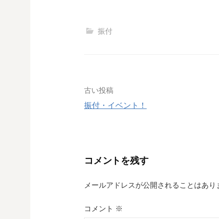
振付
投
古い投稿
振付・イベント！
稿
ナ
ビ
コメントを残す
ゲ
メールアドレスが公開されることはあり
ー
シ
コメント
※