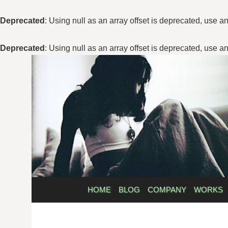
Deprecated
: Using null as an array offset is deprecated, use a
Deprecated
: Using null as an array offset is deprecated, use a
コ
ン
テ
ン
ツ
へ
ス
キ
ッ
プ
HOME
BLOG
COMPANY
WORKS