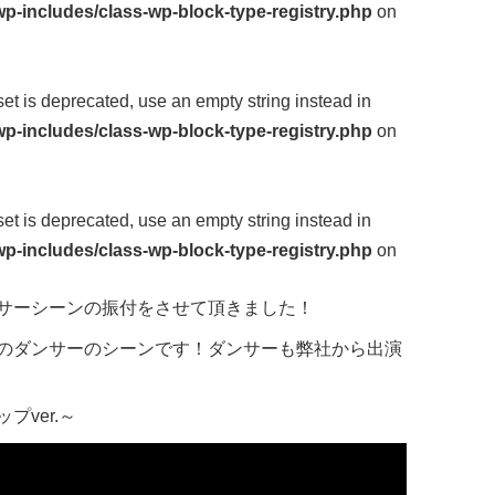
p-includes/class-wp-block-type-registry.php
on
fset is deprecated, use an empty string instead in
p-includes/class-wp-block-type-registry.php
on
fset is deprecated, use an empty string instead in
p-includes/class-wp-block-type-registry.php
on
サーシーンの振付をさせて頂きました！
のダンサーのシーンです！ダンサーも弊社から出演
ver.～