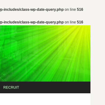
p-includes/class-wp-date-query.php
on line
516
p-includes/class-wp-date-query.php
on line
516
検
RECRUIT
索: