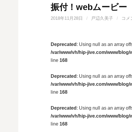
振付！webムービー
2018年11月28日
/
戸辺久美子
/
コメ
Deprecated
: Using null as an array of
/var/www/vh/hip-jive.com/www/blog/w
line
168
Deprecated
: Using null as an array of
/var/www/vh/hip-jive.com/www/blog/w
line
168
Deprecated
: Using null as an array of
/var/www/vh/hip-jive.com/www/blog/w
line
168