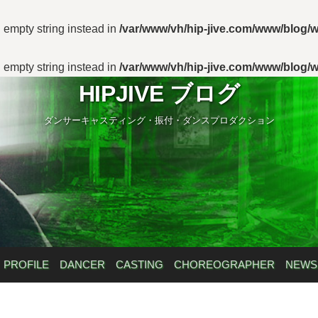
n empty string instead in
/var/www/vh/hip-jive.com/www/blog/w
n empty string instead in
/var/www/vh/hip-jive.com/www/blog/w
HIPJIVE ブログ
ダンサーキャスティング・振付・ダンスプロダクション
PROFILE
DANCER
CASTING
CHOREOGRAPHER
NEWS