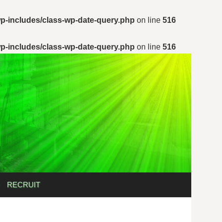
p-includes/class-wp-date-query.php
on line
516
p-includes/class-wp-date-query.php
on line
516
検
RECRUIT
索: