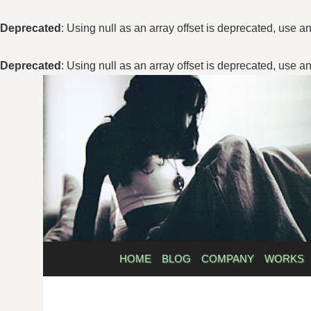
Deprecated
: Using null as an array offset is deprecated, use a
Deprecated
: Using null as an array offset is deprecated, use a
コ
ン
テ
ン
ツ
へ
ス
キ
ッ
プ
HOME
BLOG
COMPANY
WORKS