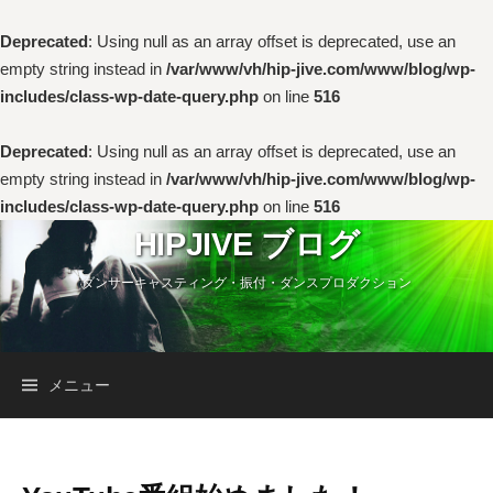
Deprecated
: Using null as an array offset is deprecated, use an
empty string instead in
/var/www/vh/hip-jive.com/www/blog/wp-
includes/class-wp-date-query.php
on line
516
Deprecated
: Using null as an array offset is deprecated, use an
empty string instead in
/var/www/vh/hip-jive.com/www/blog/wp-
includes/class-wp-date-query.php
on line
516
コ
HIPJIVE ブログ
ン
ダンサーキャスティング・振付・ダンスプロダクション
テ
ン
ツ
へ
検
メニュー
ス
キ
索:
ッ
プ