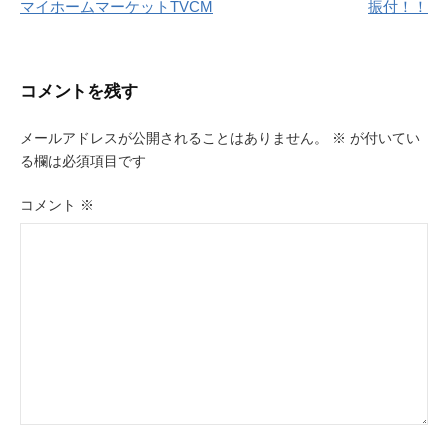
マイホームマーケットTVCM
振付！！
稿
ナ
ビ
コメントを残す
ゲ
メールアドレスが公開されることはありません。
※
が付いてい
ー
る欄は必須項目です
シ
コメント
※
ョ
ン