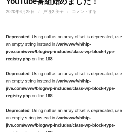
YouTube番組始めました！
2020年6月28日
/
戸辺久美子
/
コメントする
Deprecated
: Using null as an array offset is deprecated, use
an empty string instead in
/var/www/vh/hip-
jive.com/www/blog/wp-includes/class-wp-block-type-
registry.php
on line
168
Deprecated
: Using null as an array offset is deprecated, use
an empty string instead in
/var/www/vh/hip-
jive.com/www/blog/wp-includes/class-wp-block-type-
registry.php
on line
168
Deprecated
: Using null as an array offset is deprecated, use
an empty string instead in
/var/www/vh/hip-
jive.com/www/blog/wp-includes/class-wp-block-type-