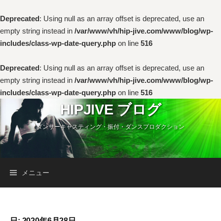
Deprecated
: Using null as an array offset is deprecated, use an
empty string instead in
/var/www/vh/hip-jive.com/www/blog/wp-
includes/class-wp-date-query.php
on line
516
Deprecated
: Using null as an array offset is deprecated, use an
empty string instead in
/var/www/vh/hip-jive.com/www/blog/wp-
includes/class-wp-date-query.php
on line
516
コ
HIPJIVE ブログ
ン
ダンサーキャスティング・振付・ダンスプロダクション
テ
ン
ツ
へ
検
メニュー
ス
キ
索:
ッ
プ
日:
2020年6月28日