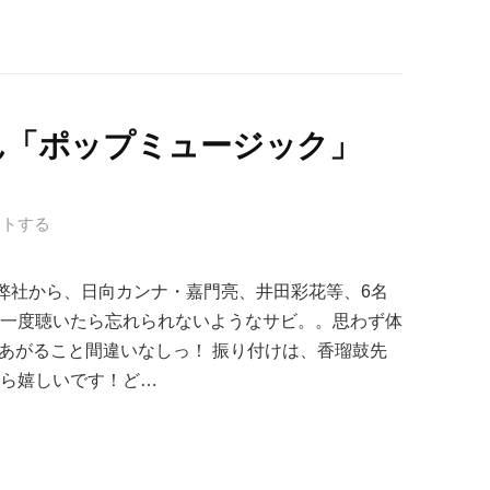
ん「ポップミュージック」
ントする
 弊社から、日向カンナ・嘉門亮、井田彩花等、6名
 一度聴いたら忘れられないようなサビ。。思わず体
があがること間違いなしっ！ 振り付けは、香瑠鼓先
たら嬉しいです！ど…