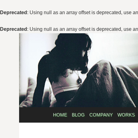
Deprecated
: Using null as an array offset is deprecated, use a
Deprecated
: Using null as an array offset is deprecated, use a
コ
ン
テ
ン
ツ
へ
ス
キ
ッ
プ
HOME
BLOG
COMPANY
WORKS