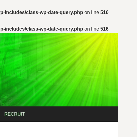
p-includes/class-wp-date-query.php
on line
516
p-includes/class-wp-date-query.php
on line
516
検
RECRUIT
索: