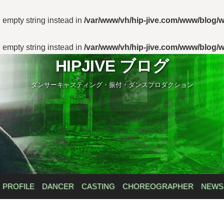
n empty string instead in
/var/www/vh/hip-jive.com/www/blog/w
n empty string instead in
/var/www/vh/hip-jive.com/www/blog/w
HIPJIVE ブログ
ダンサーキャスティング・振付・ダンスプロダクション
PROFILE
DANCER
CASTING
CHOREOGRAPHER
NEWS