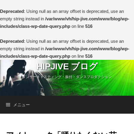
Deprecated
: Using null as an array offset is deprecated, use an
empty string instead in
/var/www/vh/hip-jive.com/www/blog/wp-
includes/class-wp-date-query.php
on line
516
Deprecated
: Using null as an array offset is deprecated, use an
empty string instead in
/var/www/vh/hip-jive.com/www/blog/wp-
includes/class-wp-date-query.php
on line
516
コ
HIPJIVE ブログ
ン
ダンサーキャスティング・振付・ダンスプロダクション
テ
ン
ツ
へ
検
メニュー
ス
キ
索:
ッ
プ