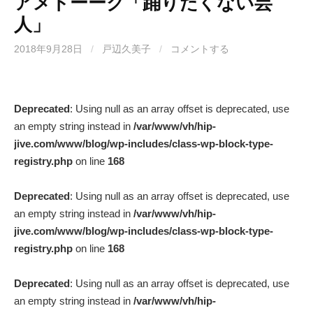
アメトーーク「踊りたくない芸
人」
2018年9月28日
/
戸辺久美子
/
コメントする
Deprecated
: Using null as an array offset is deprecated, use
an empty string instead in
/var/www/vh/hip-
jive.com/www/blog/wp-includes/class-wp-block-type-
registry.php
on line
168
Deprecated
: Using null as an array offset is deprecated, use
an empty string instead in
/var/www/vh/hip-
jive.com/www/blog/wp-includes/class-wp-block-type-
registry.php
on line
168
Deprecated
: Using null as an array offset is deprecated, use
an empty string instead in
/var/www/vh/hip-