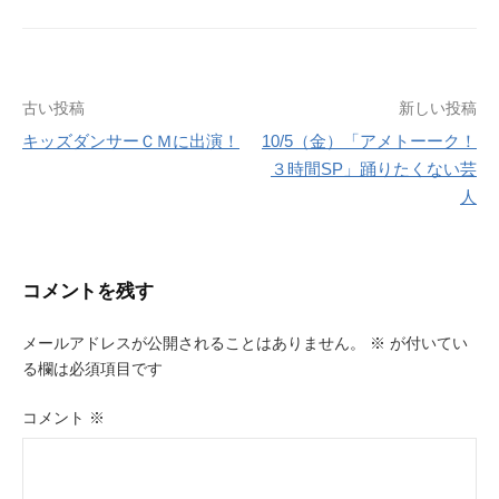
投
古い投稿
新しい投稿
キッズダンサーＣＭに出演！
10/5（金）「アメトーーク！
稿
３時間SP」踊りたくない芸
ナ
人
ビ
ゲ
コメントを残す
ー
メールアドレスが公開されることはありません。
※
が付いてい
シ
る欄は必須項目です
ョ
コメント
※
ン