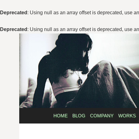
Deprecated
: Using null as an array offset is deprecated, use a
Deprecated
: Using null as an array offset is deprecated, use a
コ
ン
テ
ン
ツ
へ
ス
キ
ッ
プ
HOME
BLOG
COMPANY
WORKS