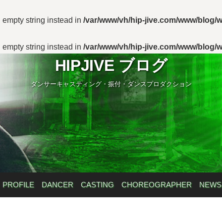
n empty string instead in
/var/www/vh/hip-jive.com/www/blog/w
n empty string instead in
/var/www/vh/hip-jive.com/www/blog/w
HIPJIVE ブログ
ダンサーキャスティング・振付・ダンスプロダクション
PROFILE
DANCER
CASTING
CHOREOGRAPHER
NEWS