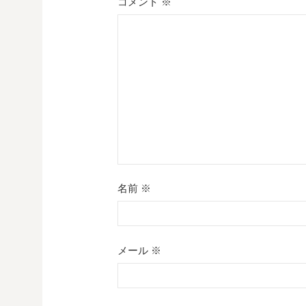
シ
コメント
※
ョ
ン
名前
※
メール
※