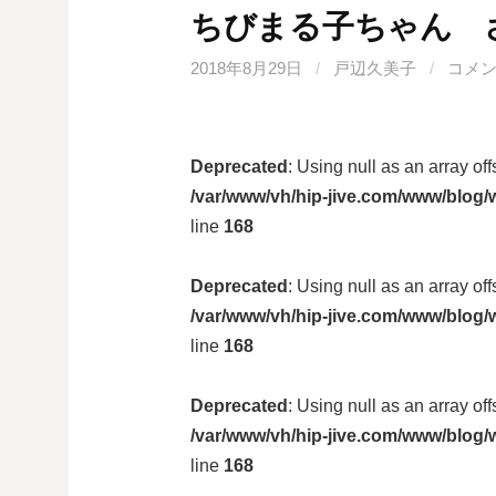
ちびまる子ちゃん 
2018年8月29日
/
戸辺久美子
/
コメ
Deprecated
: Using null as an array of
/var/www/vh/hip-jive.com/www/blog/w
line
168
Deprecated
: Using null as an array of
/var/www/vh/hip-jive.com/www/blog/w
line
168
Deprecated
: Using null as an array of
/var/www/vh/hip-jive.com/www/blog/w
line
168