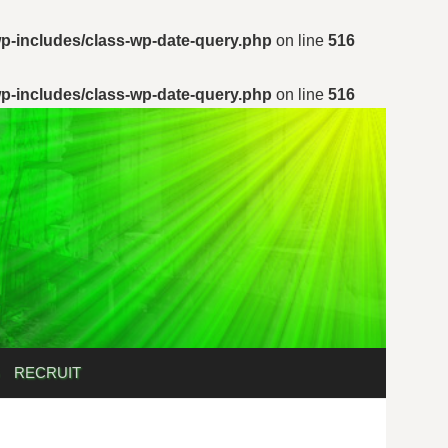
p-includes/class-wp-date-query.php
on line
516
p-includes/class-wp-date-query.php
on line
516
検
RECRUIT
索: