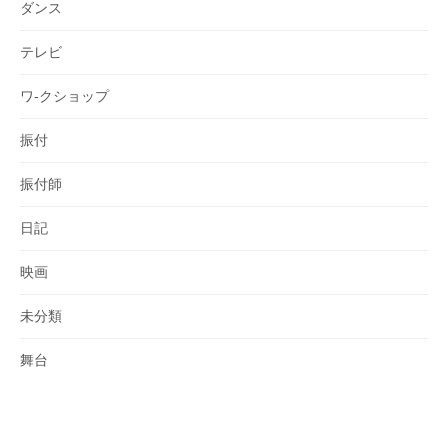
ダンス
テレビ
ワ-クショップ
振付
振付師
日記
映画
未分類
舞台