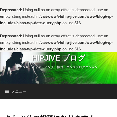
Deprecated
: Using null as an array offset is deprecated, use an
empty string instead in
/var/www/vh/hip-jive.com/www/blog/wp-
includes/class-wp-date-query.php
on line
516
Deprecated
: Using null as an array offset is deprecated, use an
empty string instead in
/var/www/vh/hip-jive.com/www/blog/wp-
includes/class-wp-date-query.php
on line
516
コ
HIPJIVE ブログ
ン
ダンサーキャスティング・振付・ダンスプロダクション
テ
ン
ツ
へ
検
メニュー
ス
キ
索:
ッ
プ