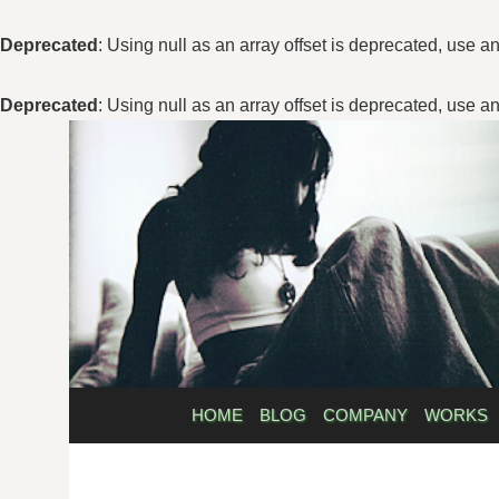
Deprecated
: Using null as an array offset is deprecated, use a
Deprecated
: Using null as an array offset is deprecated, use a
コ
ン
テ
ン
ツ
へ
ス
キ
ッ
プ
HOME
BLOG
COMPANY
WORKS