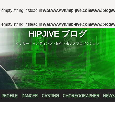
n empty string instead in
/var/www/vh/hip-jive.com/www/blog/w
n empty string instead in
/var/www/vh/hip-jive.com/www/blog/w
HIPJIVE ブログ
ダンサーキャスティング・振付・ダンスプロダクション
PROFILE
DANCER
CASTING
CHOREOGRAPHER
NEWS