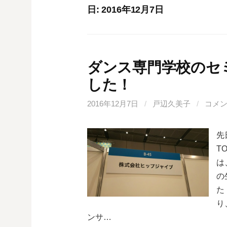
日:
2016年12月7日
ダンス専門学校のセ
した！
2016年12月7日
/
戸辺久美子
/
コメ
先
T
は
の
た
り
ンサ…