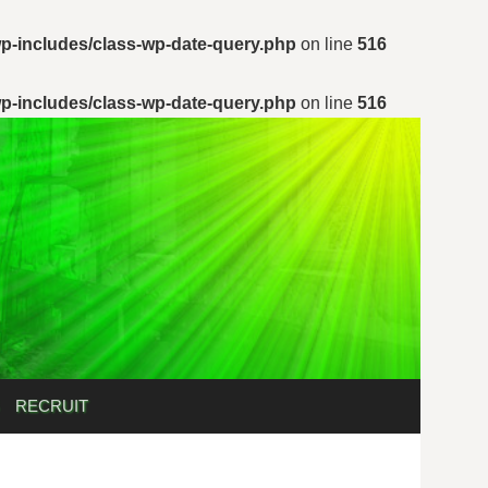
p-includes/class-wp-date-query.php
on line
516
p-includes/class-wp-date-query.php
on line
516
検
RECRUIT
索: