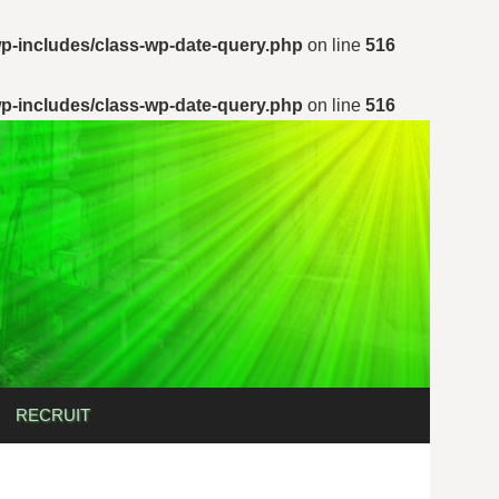
p-includes/class-wp-date-query.php
on line
516
p-includes/class-wp-date-query.php
on line
516
検
RECRUIT
索: