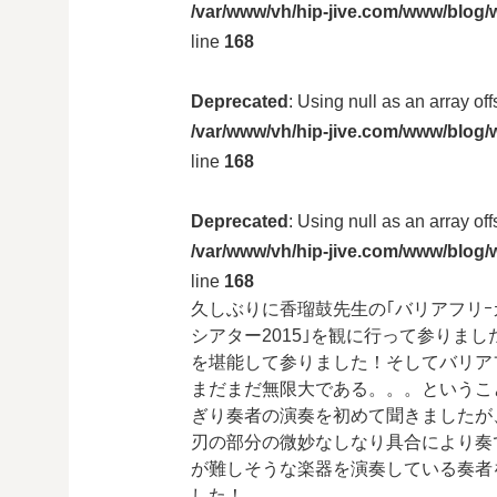
/var/www/vh/hip-jive.com/www/blog/w
line
168
Deprecated
: Using null as an array of
/var/www/vh/hip-jive.com/www/blog/w
line
168
Deprecated
: Using null as an array of
/var/www/vh/hip-jive.com/www/blog/w
line
168
久しぶりに香瑠鼓先生の｢バリアフリｰカン
シアター2015｣を観に行って参りま
を堪能して参りました！そしてバリア
まだまだ無限大である。。。というこ
ぎり奏者の演奏を初めて聞きましたが
刃の部分の微妙なしなり具合により奏
が難しそうな楽器を演奏している奏者
した！