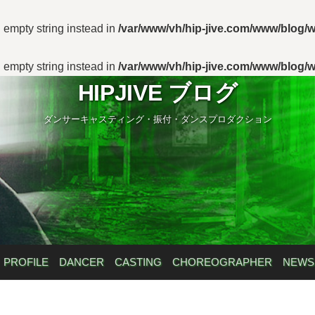
n empty string instead in
/var/www/vh/hip-jive.com/www/blog/w
n empty string instead in
/var/www/vh/hip-jive.com/www/blog/w
HIPJIVE ブログ
ダンサーキャスティング・振付・ダンスプロダクション
PROFILE
DANCER
CASTING
CHOREOGRAPHER
NEWS