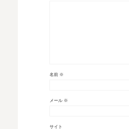
シ
ョ
ン
名前
※
メール
※
サイト