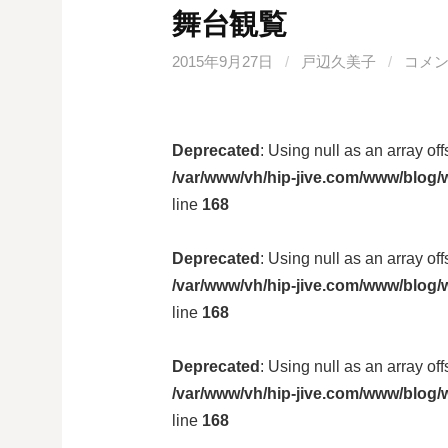
舞台観覧
2015年9月27日
/
戸辺久美子
/
コメ
Deprecated
: Using null as an array of
/var/www/vh/hip-jive.com/www/blog/w
line
168
Deprecated
: Using null as an array of
/var/www/vh/hip-jive.com/www/blog/w
line
168
Deprecated
: Using null as an array of
/var/www/vh/hip-jive.com/www/blog/w
line
168