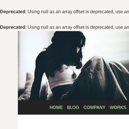
Deprecated
: Using null as an array offset is deprecated, use a
Deprecated
: Using null as an array offset is deprecated, use a
コ
ン
テ
ン
ツ
へ
ス
キ
ッ
プ
HOME
BLOG
COMPANY
WORKS