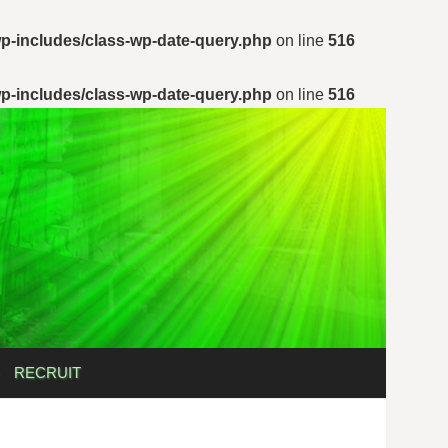
p-includes/class-wp-date-query.php
on line
516
p-includes/class-wp-date-query.php
on line
516
検
RECRUIT
索: