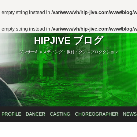
n empty string instead in
/var/www/vh/hip-jive.com/www/blog/w
n empty string instead in
/var/www/vh/hip-jive.com/www/blog/w
HIPJIVE ブログ
ダンサーキャスティング・振付・ダンスプロダクション
PROFILE
DANCER
CASTING
CHOREOGRAPHER
NEWS