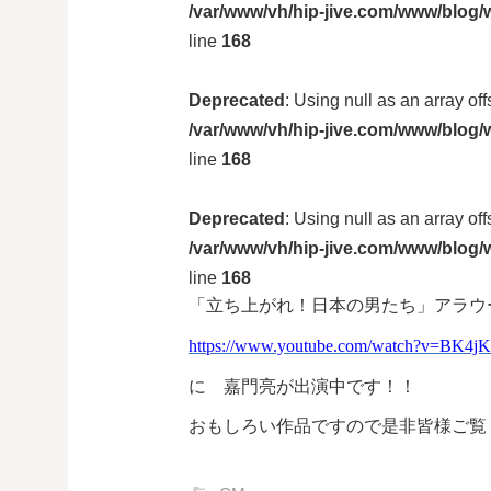
/var/www/vh/hip-jive.com/www/blog/w
line
168
Deprecated
: Using null as an array of
/var/www/vh/hip-jive.com/www/blog/w
line
168
Deprecated
: Using null as an array of
/var/www/vh/hip-jive.com/www/blog/w
line
168
「立ち上がれ！日本の男たち」アラウ
https://www.youtube.com/watch?v=BK4j
に 嘉門亮が出演中です！！
おもしろい作品ですので是非皆様ご覧