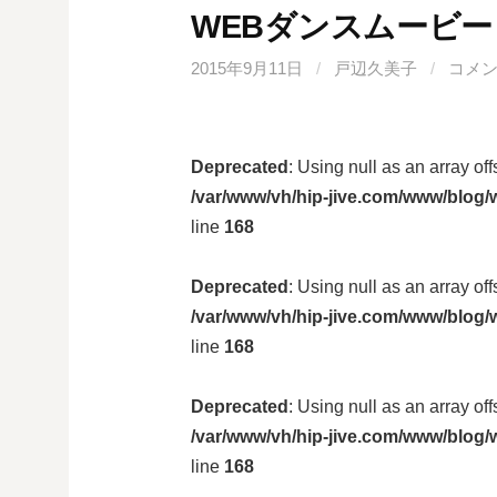
WEBダンスムービー
2015年9月11日
/
戸辺久美子
/
コメ
Deprecated
: Using null as an array of
/var/www/vh/hip-jive.com/www/blog/w
line
168
Deprecated
: Using null as an array of
/var/www/vh/hip-jive.com/www/blog/w
line
168
Deprecated
: Using null as an array of
/var/www/vh/hip-jive.com/www/blog/w
line
168