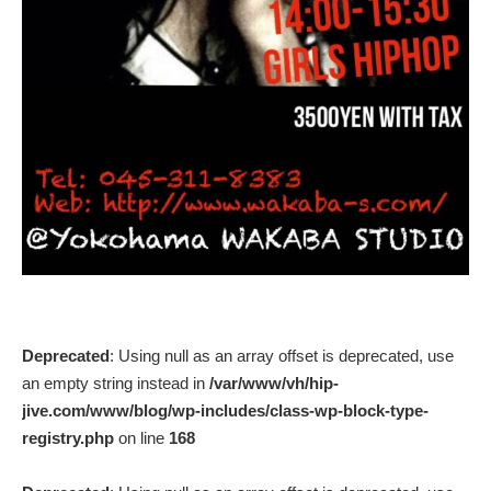
Deprecated
: Using null as an array offset is deprecated, use
an empty string instead in
/var/www/vh/hip-
jive.com/www/blog/wp-includes/class-wp-block-type-
registry.php
on line
168