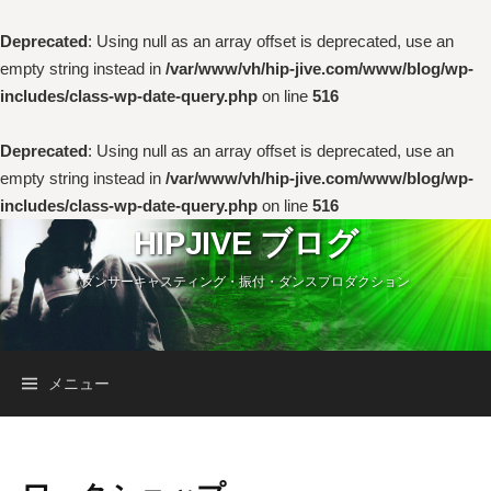
Deprecated
: Using null as an array offset is deprecated, use an
empty string instead in
/var/www/vh/hip-jive.com/www/blog/wp-
includes/class-wp-date-query.php
on line
516
Deprecated
: Using null as an array offset is deprecated, use an
empty string instead in
/var/www/vh/hip-jive.com/www/blog/wp-
includes/class-wp-date-query.php
on line
516
コ
HIPJIVE ブログ
ン
ダンサーキャスティング・振付・ダンスプロダクション
テ
ン
ツ
へ
検
メニュー
ス
キ
索:
ッ
プ