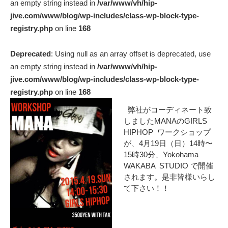
an empty string instead in
/var/www/vh/hip-
jive.com/www/blog/wp-includes/class-wp-block-type-
registry.php
on line
168
Deprecated
: Using null as an array offset is deprecated, use
an empty string instead in
/var/www/vh/hip-
jive.com/www/blog/wp-includes/class-wp-block-type-
registry.php
on line
168
弊社がコーディネート致
しましたMANAのGIRLS
HIPHOP ワークショップ
が、4月19日（日）14時〜
15時30分、Yokohama
WAKABA STUDIO で開催
されます。是非皆様いらし
て下さい！！