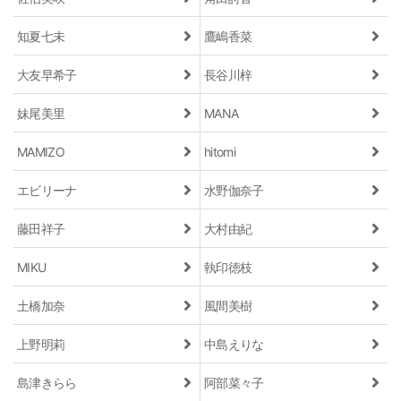
知夏七未
鷹嶋香菜
大友早希子
長谷川梓
妹尾美里
MANA
MAMIZO
hitomi
エビリーナ
水野伽奈子
藤田祥子
大村由紀
MIKU
執印徳枝
土橋加奈
風間美樹
上野明莉
中島えりな
島津きらら
阿部菜々子