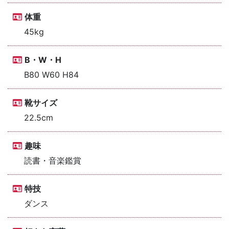
体重
45kg
B・W・H
B80 W60 H84
靴サイズ
22.5cm
趣味
読書・音楽鑑賞
特技
ダンス