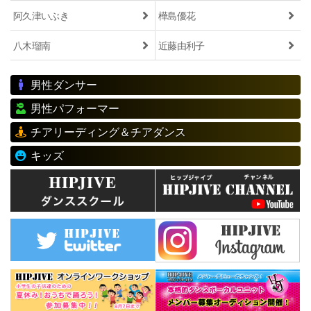
阿久津いぶき
樺島優花
八木瑠南
近藤由利子
男性ダンサー
男性パフォーマー
チアリーディング＆チアダンス
キッズ