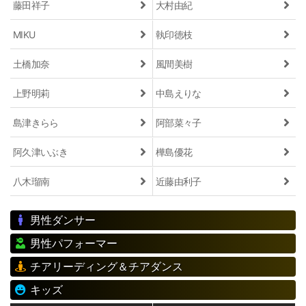
藤田祥子
大村由紀
MIKU
執印徳枝
土橋加奈
風間美樹
上野明莉
中島えりな
島津きらら
阿部菜々子
阿久津いぶき
樺島優花
八木瑠南
近藤由利子
男性ダンサー
男性パフォーマー
チアリーディング＆チアダンス
キッズ