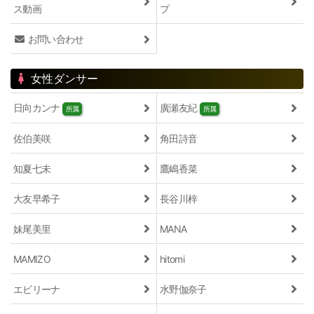
ス動画
プ
お問い合わせ
女性ダンサー
日向カンナ
廣瀬友紀
所属
所属
佐伯美咲
角田詩音
知夏七未
鷹嶋香菜
大友早希子
長谷川梓
妹尾美里
MANA
MAMIZO
hitomi
エビリーナ
水野伽奈子