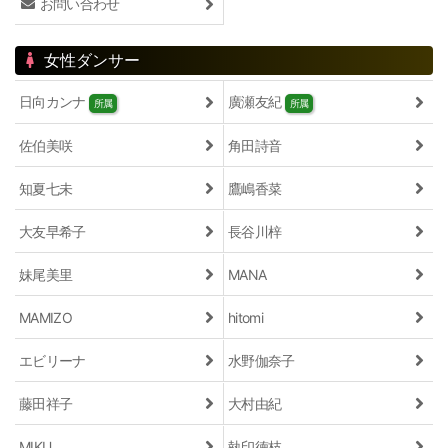
お問い合わせ
女性ダンサー
日向カンナ
廣瀬友紀
所属
所属
佐伯美咲
角田詩音
知夏七未
鷹嶋香菜
大友早希子
長谷川梓
妹尾美里
MANA
MAMIZO
hitomi
エビリーナ
水野伽奈子
藤田祥子
大村由紀
MIKU
執印徳枝