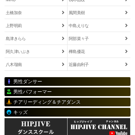
土橋加奈
風間美樹
上野明莉
中島えりな
島津きらら
阿部菜々子
阿久津いぶき
樺島優花
八木瑠南
近藤由利子
男性ダンサー
男性パフォーマー
チアリーディング＆チアダンス
キッズ